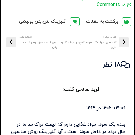
18 Comments
برگشت به مقالات
گلیزینگ بتن،بتن پولیشی
مقاله قبلی:
:مقاله بعدی
کف سازی پارکینگ، انواع کفپوش پارکینگ و
روان کننده|فوق روان کننده
مزایا
بتن
18 نظر
فربد صالحی
گفت:
1402-03-09 در 12:14
بنده یک سوله مواد غذایی دارم که لیفت تراک مداما در
حال تردد در داخل سوله است ، آیا گلیزینگ روش مناسبی