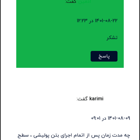
ادمین
گفت:
1401-08-22 در 12:23
تشکر
پاسخ
karimi
گفت:
1401-08-09 در 09:01
چه مدت زمان پس از اتمام اجرای بتن پولیشی ، سطح