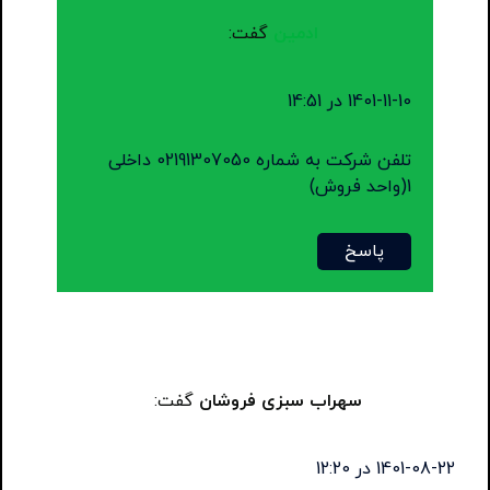
ادمین
گفت:
1401-11-10 در 14:51
تلفن شرکت به شماره 02191307050 داخلی
1(واحد فروش)
پاسخ
سهراب سبزی فروشان
گفت:
1401-08-22 در 12:20