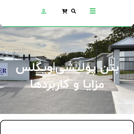
بتن پولیشی|ویگلس
مزایا و کاربردها