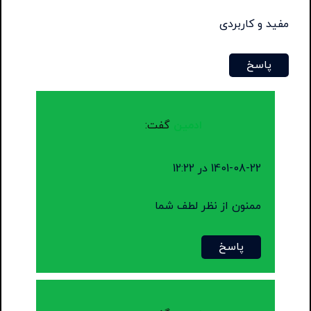
مفید و کاربردی
پاسخ
ادمین
گفت:
1401-08-22 در 12:22
ممنون از نظر لطف شما
پاسخ