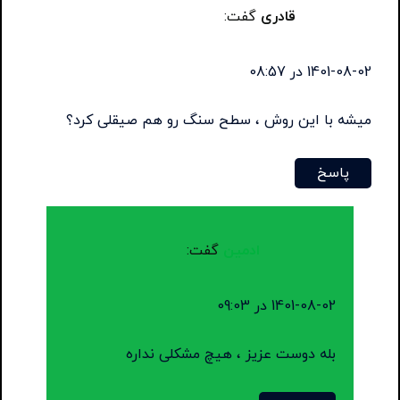
قادری
گفت:
1401-08-02 در 08:57
میشه با این روش ، سطح سنگ رو هم صیقلی کرد؟
پاسخ
ادمین
گفت:
1401-08-02 در 09:03
بله دوست عزیز ، هیچ مشکلی نداره